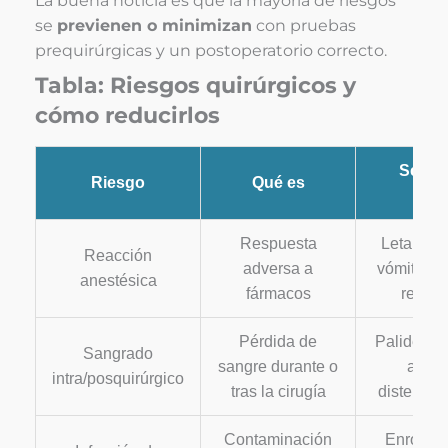
La buena noticia es que la mayoría de riesgos
se
previenen o minimizan
con pruebas
prequirúrgicas y un postoperatorio correcto.
Tabla: Riesgos quirúrgicos y
cómo reducirlos
Señal
Riesgo
Qué es
ala
Respuesta
Letargo e
Reacción
adversa a
vómitos, d
anestésica
fármacos
respira
Pérdida de
Palidez de
Sangrado
sangre durante o
abdo
intra/posquirúrgico
tras la cirugía
distendido
Contaminación
Enrojeci