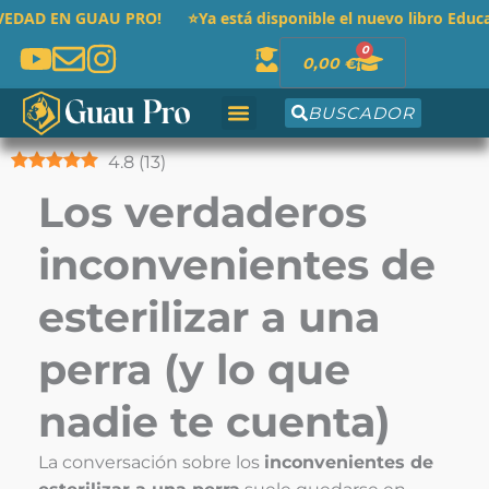
Ir
GUAU PRO! ⭐Ya está disponible el nuevo libro
Educa a tu cac
al
0
Cart
0,00
€
contenido
BUSCADOR
4.8
(
13
)
Los verdaderos
inconvenientes de
esterilizar a una
perra (y lo que
nadie te cuenta)
La conversación sobre los
inconvenientes de