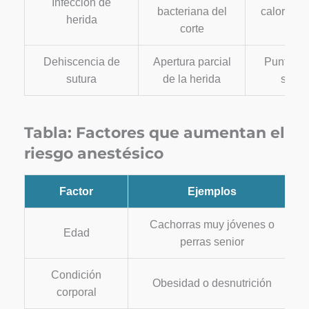
Infección de
bacteriana del
calor, sup
herida
corte
mal o
Dehiscencia de
Apertura parcial
Puntos ab
sutura
de la herida
sang
Tabla: Factores que aumentan el
riesgo anestésico
Factor
Ejemplos
Cachorras muy jóvenes o
Edad
perras senior
Condición
Obesidad o desnutrición
corporal