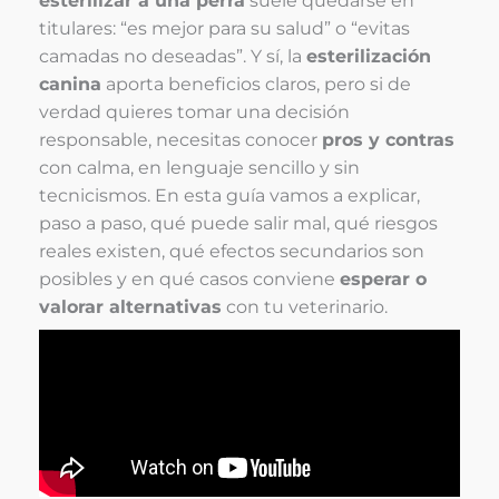
esterilizar a una perra
suele quedarse en
titulares: “es mejor para su salud” o “evitas
camadas no deseadas”. Y sí, la
esterilización
canina
aporta beneficios claros, pero si de
verdad quieres tomar una decisión
responsable, necesitas conocer
pros y contras
con calma, en lenguaje sencillo y sin
tecnicismos. En esta guía vamos a explicar,
paso a paso, qué puede salir mal, qué riesgos
reales existen, qué efectos secundarios son
posibles y en qué casos conviene
esperar o
valorar alternativas
con tu veterinario.