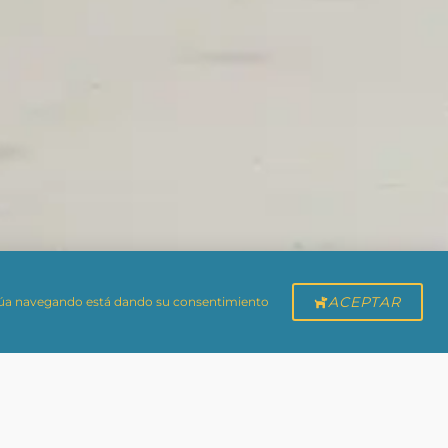
ACEPTAR
tinúa navegando está dando su consentimiento