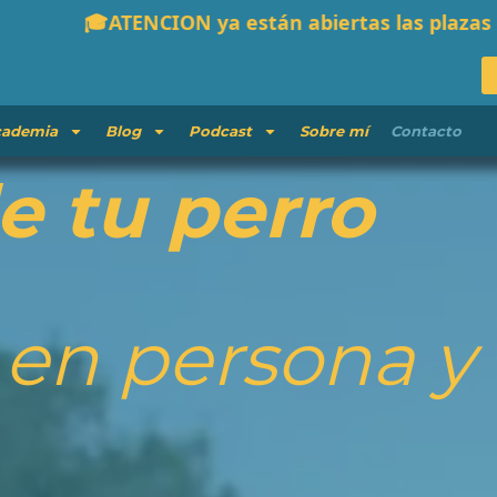
tán abiertas las plazas en Guau Pro. Debido a la 
ademia
Blog
Podcast
Sobre mí
Contacto
 tu perro
en persona y 