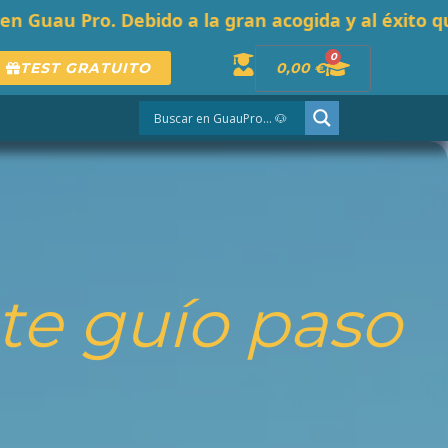
gran acogida y al éxito que están teniendo los cu
0
Cart
TEST GRATUITO
0,00
€
te guío paso