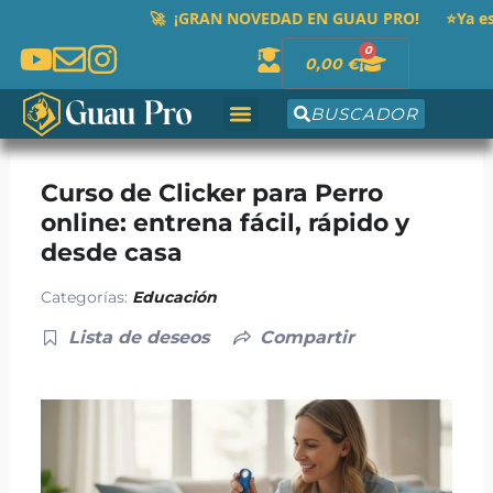
Ir
🚀 ¡GRAN NOVEDAD EN GUAU PRO! ⭐Ya está dispon
al
0
Cart
0,00
€
contenido
BUSCADOR
Curso de Clicker para Perro
online: entrena fácil, rápido y
desde casa
Categorías:
Educación
Lista de deseos
Compartir