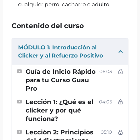
cualquier perro: cachorro o adulto
🎯 ¿Listo para
Contenido del curso
descubrir el poder del
clicker?
MÓDULO 1: Introducción al
Responde a 3 preguntas rápidas y sabrás
Clicker y al Refuerzo Positivo
si el
Curso de Clicker para Perro Online
Guía de Inicio Rápido
06:03
de Guau Pro es para ti.
para tu Curso Guau
1️⃣ ¿Qué te gustaría conseguir con el
Pro
clicker?
Lección 1: ¿Qué es el
04:05
QUE MI PERRO OBEDEZCA
clicker y por qué
MEJOR
funciona?
APRENDER A ENTRENAR
JUGANDO
Lección 2: Principios
05:10