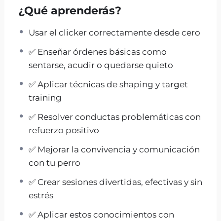
de manera clara, divertida y sin castigos.
¿Qué aprenderás?
Revisión de Vídeo Guau Pro:
Además del
Usar el clicker correctamente desde cero
curso, tienes opción de feedback
profesional: revisión de vídeo + ajustes
✅ Enseñar órdenes básicas como
concretos.
sentarse, acudir o quedarse quieto
Este curso está pensado para
personas que
✅ Aplicar técnicas de shaping y target
quieren educar a su perro de forma
training
respetuosa
, mejorar su convivencia y
✅ Resolver conductas problemáticas con
disfrutar del proceso de aprendizaje. Da
refuerzo positivo
igual si partes de cero o ya tienes
experiencia: te enseñaremos paso a paso a
✅ Mejorar la convivencia y comunicación
dominar el clicker y a convertirlo en una
con tu perro
herramienta poderosa para enseñar
✅ Crear sesiones divertidas, efectivas y sin
obediencia, autocontrol y trucos con
estrés
alegría.
✅ Aplicar estos conocimientos con