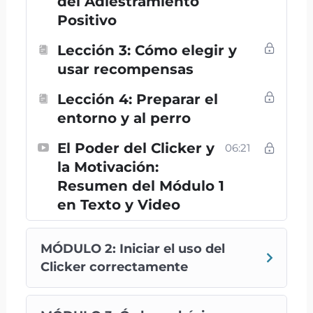
del Adiestramiento
FORTALECER NUESTRO VÍNCULO
Positivo
Lección 3: Cómo elegir y
usar recompensas
¿Qué aprenderás en este curso
de clicker para perro?
Lección 4: Preparar el
Qué es el clicker y cómo usarlo
entorno y al perro
correctamente
para reforzar
El Poder del Clicker y
06:21
conductas.
la Motivación:
Cuándo y cómo marcar el momento
Resumen del Módulo 1
exacto del aprendizaje
para obtener
en Texto y Video
resultados rápidos.
Cómo enseñar órdenes básicas y
trucos
con el clicker (sentarse, acudir,
MÓDULO 2: Iniciar el uso del
tumbarse, girar, traer objetos).
Clicker correctamente
Cómo mejorar la conducta de tu
perro
con técnicas positivas (control