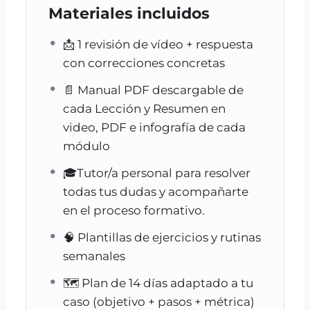
Está pensado tanto para
dueños de perros
Materiales incluidos
que buscan mejorar la convivencia
, como
para quienes quieren
dedicarse
📩 1 revisión de vídeo + respuesta
profesionalmente al adiestramiento
con correcciones concretas
canino positivo
.
📄 Manual PDF descargable de
A lo largo del curso abordarás
problemas
cada Lección y Resumen en
reales
como ansiedad, miedos o
video, PDF e infografía de cada
reactividad, aprendiendo a gestionarlos
módulo
desde la calma y el respeto.
🎓Tutor/a personal para resolver
Todo está optimizado para la
formación
todas tus dudas y acompañarte
online
, con un ritmo flexible,
soporte y
en el proceso formativo.
seguimiento personalizado
, prácticas
🧠 Plantillas de ejercicios y rutinas
reales y feedback de nuestros profesionales.
semanales
👉 Con este curso de clicker para perro
aprenderás a
educar sin castigos, conectar
🗺️ Plan de 14 días adaptado a tu
mejor y disfrutar del proceso
.
caso (objetivo + pasos + métrica)