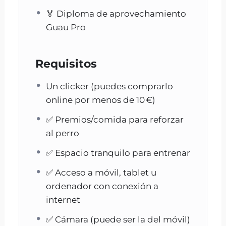
Curso de Clicker para Perro Online
🏅 Diploma de aprovechamiento
Guau Pro
Requisitos
Un clicker (puedes comprarlo
online por menos de 10 €)
Curso de clicker para perro online de Guau
Pro es la forma más práctica, amable y
✅ Premios/comida para reforzar
efectiva de educar a tu perro desde casa. A
al perro
través del entrenamiento con refuerzo
✅ Espacio tranquilo para entrenar
positivo, aprenderás a comunicarte con él
de manera clara, divertida y sin castigos.
✅ Acceso a móvil, tablet u
ordenador con conexión a
SKU del producto:
curso-clicker-001
internet
Marca del producto:
Guau Pro
✅ Cámara (puede ser la del móvil)
Moneda del precio:
EUR