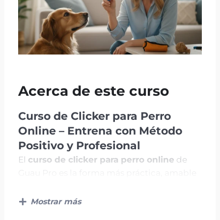
Acerca de este curso
Curso de Clicker para Perro
Online – Entrena con Método
Positivo y Profesional
El
curso de clicker para perro online
de
Guau Pro es la forma más práctica, amable
y efectiva de educar a tu perro desde casa.
A través del
entrenamiento con refuerzo
Mostrar más
positivo
, aprenderás a comunicarte con él