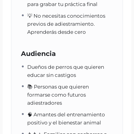
para grabar tu práctica final
Precio del producto:
125
💡 No necesitas conocimientos
Precio válido hasta:
2035-10-31
previos de adiestramiento.
Producto disponible:
InStock
Aprenderás desde cero
Puntuación del editor:
5
Audiencia
Dueños de perros que quieren
educar sin castigos
📚 Personas que quieren
formarse como futuros
adiestradores
🧠 Amantes del entrenamiento
positivo y el bienestar animal