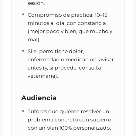
sesión.
Aquí está la magia: lo ajustamos a medida
según avances.
Compromiso de práctica: 10–15
Me escribes con dudas y resultados
minutos al día, con constancia
Yo te respondo con correcciones
(mejor poco y bien, que mucho y
claras
mal).
Ajustamos el plan para que funcione
Si el perro tiene dolor,
en tu vida real
enfermedad o medicación, avisar
antes (y, si procede, consulta
📌
Límite sano (para cuidarte y cuidarme):
veterinaria).
respuestas en 24–48h laborables.
5) Videollamada 2 (45–60 min)
Audiencia
Revisamos progresos
Ajustamos lo que haga falta
Tutores que quieren resolver un
Te dejo el “plan de mantenimiento”
problema concreto con su perro
para que no se vuelva atrás
con un plan 100% personalizado.