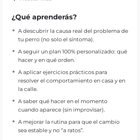
para TU caso y te acompaño durante 15 días
para que lo apliques bien.
¿Qué aprenderás?
✅ 2 sesiones por videoconferencia
A descubrir la causa real del problema de
✅ 15 días de seguimiento por email
tu perro (no solo el síntoma).
✅ plan paso a paso
A seguir un plan 100% personalizado: qué
hacer y en qué orden.
A aplicar ejercicios prácticos para
Esto NO es una clase
resolver el comportamiento en casa y en
suelta. Es un
la calle.
adiestramiento canino
A saber qué hacer en el momento
personalizado para tu
cuando aparece (sin improvisar).
perro.
A mejorar la rutina para que el cambio
sea estable y no “a ratos”.
Aquí no te doy teoría infinita.