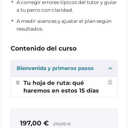
A corregir errores típicos del tutor y guiar
Te digo
qué hacer
,
cómo hacerlo
y
en qué
a tu perro con claridad.
orden
, adaptado a:
A medir avances y ajustar el plan según
La edad y energía de tu perro
resultados.
Tu rutina real (tiempo, paseos,
familia, trabajo)
El problema concreto y cuándo
Contenido del curso
aparece
Lo que ya has probado (y por qué no
funcionó)
Bienvenida y primeros pasos
Para quién es (y para
Tu hoja de ruta: qué
haremos en estos 15 días
quién no)
Es para ti si…
Tu perro
tira de la correa
, se frustra o
197,00
€
219,00
€
se acelera en la calle