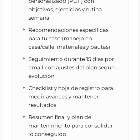
constancia
personalizado (PDF) con
(Te lo digo con cariño: aquí
objetivos, ejercicios y rutina
trabajamos con método y sentido.)
semanal
Recomendaciones específicas
Qué incluye el Plan Guau
para tu caso (manejo en
Personalizado
casa/calle, materiales y pautas)
Seguimiento durante 15 días por
1) Diagnóstico previo (por email)
email con ajustes del plan según
Antes de la primera sesión me cuentas todo
evolución
con un formulario sencillo y, si puedes, me
Checklist y hoja de registro para
envías 2–3 vídeos cortos (1–2 min).
medir avances y mantener
Así llegamos a la videollamada con el caso
resultados
muy claro.
2) Videollamada 1 (60 min)
Resumen final y plan de
mantenimiento para consolidar
Analizamos el problema y el porqué
lo conseguido
Definimos objetivos realistas