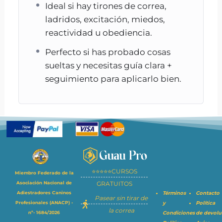
Cómo funciona (en 4
Ideal si hay tirones de correa,
ladridos, excitación, miedos,
pasos)
reactividad u obediencia.
Rellenas el diagnóstico
(2–5 min)
Perfecto si has probado cosas
Agendamos la primera
sueltas y necesitas guía clara +
videollamada
seguimiento para aplicarlo bien.
Te envío tu
plan personalizado
y
empezamos el trabajo
15 días de seguimiento por email
+
segunda sesión para afinar
Preguntas frecuentes
⭐⭐⭐⭐⭐CURSOS
(FAQ)
Miembro Federado de la
GRATUITOS
Asociación Nacional de
Términos
Contacto
Adiestradores Caninos
Pasear sin tirar de
¿Y si no sé grabar vídeos o me
y
Política
Profesionales (ANACP) -
la correa
Condiciones
de devolu
nº- 1684/2026
da vergüenza?