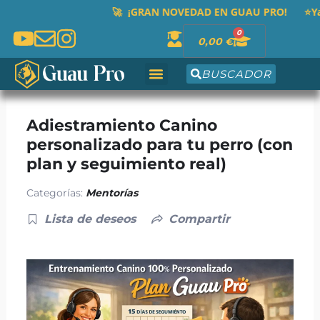
Ir
🚀 ¡GRAN NOVEDAD EN GUAU PRO! ⭐Ya está disp
al
0
Cart
0,00
€
contenido
BUSCADOR
Adiestramiento Canino
personalizado para tu perro (con
plan y seguimiento real)
Categorías:
Mentorías
Lista de deseos
Compartir