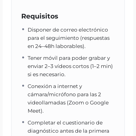
Te marco el plan inicial y los primeros
ejercicios
Requisitos
Resolvemos tus dudas importantes
Disponer de correo electrónico
3) Plan personalizado (PDF +
para el seguimiento (respuestas
checklist)
en 24–48h laborables).
Te lo dejo por escrito para que no dependas
Tener móvil para poder grabar y
de “acordarte”:
enviar 2–3 vídeos cortos (1–2 min)
Rutina diaria y semanal
si es necesario.
Ejercicios paso a paso
Conexión a internet y
Errores típicos + cómo corregirlos
cámara/micrófono para las 2
Qué hacer si aparece el problema
videollamadas (Zoom o Google
(plan B)
Meet).
4) 15 días de seguimiento por
Completar el cuestionario de
email
diagnóstico antes de la primera